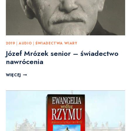
2019
|
AUDIO
|
ŚWIADECTWA WIARY
Józef Mrózek senior – świadectwo
nawrócenia
J
WIĘCEJ
Ó
Z
E
F
M
R
Ó
Z
E