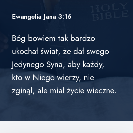
E
Ł
Ewangelia Jana 3:16
K
A
Bóg bowiem tak bardzo
ukochał świat, że dał swego
Jedynego Syna, aby każdy,
kto w Niego wierzy, nie
zginął, ale miał życie wieczne.