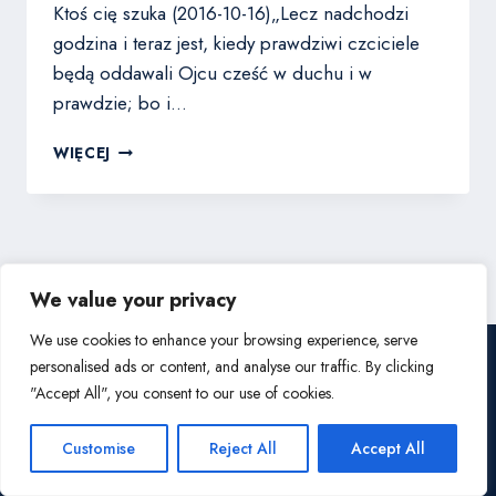
Ktoś cię szuka (2016-10-16)„Lecz nadchodzi
godzina i teraz jest, kiedy prawdziwi czciciele
będą oddawali Ojcu cześć w duchu i w
prawdzie; bo i…
MAREK
WIĘCEJ
NALEWAJKA
We value your privacy
We use cookies to enhance your browsing experience, serve
personalised ads or content, and analyse our traffic. By clicking
© 2026 Kościół Wolnych Chrześcijan w Pile
"Accept All", you consent to our use of cookies.
Customise
Reject All
Accept All